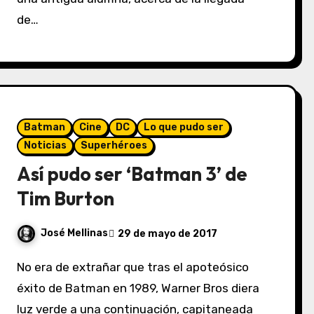
de…
Batman
Cine
DC
Lo que pudo ser
Noticias
Superhéroes
Así pudo ser ‘Batman 3’ de
Tim Burton
José Mellinas
29 de mayo de 2017
No era de extrañar que tras el apoteósico
éxito de Batman en 1989, Warner Bros diera
luz verde a una continuación, capitaneada