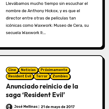
Llevábamos mucho tiempo sin escuchar el
nombre de Anthony Hickox, y es que el
director entre otras de películas tan
icónicas como Waxwork: Museo de Cera, su
secuela Waxwork II:…
Cine
Noticias
Próximamente
Resident Evil
Terror
Zombies
Anunciado reinicio de la
saga ‘Resident Evil’
José Mellinas
21 de mayo de 2017