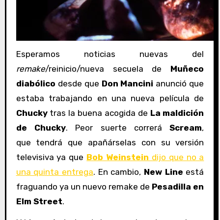
Esperamos noticias nuevas del
remake
/reinicio/nueva secuela de
Muñeco
diabólico
desde que
Don Mancini
anunció que
estaba trabajando en una nueva película de
Chucky
tras la buena acogida de
La maldición
de Chucky
. Peor suerte correrá
Scream
,
que tendrá que apañárselas con su versión
televisiva ya que
Bob Weinstein
dijo que no a
una quinta entrega
. En cambio,
New Line
está
fraguando ya un nuevo remake de
Pesadilla en
Elm Street
.