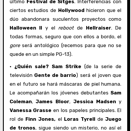
último
Festival de Sitges
. Interferencias con
ciertos estudios de
Hollywood
hicieron que el
dúo abandonara suculentos proyectos como
Halloween II
y el
reboot
de
Hellraiser
. De
todas formas, seguro que con ellos a bordo, el
gore
será antológico (recemos para que no se
quede en un simple PG-13).
·
¿Quién sale?
Sam Strike
(de la serie de
televisión
Gente de barrio
) será el joven que
en el futuro se hará máscaras de piel humana.
Le acompañarán los jóvenes debutantes
Sam
Coleman
,
James Bloor
,
Jessica Madsen
y
Vanessa Grasse
en los papeles principales. El
rol de
Finn Jones,
el
Loras Tyrell
de
Juego
de tronos
, sigue siendo un misterio, no así el