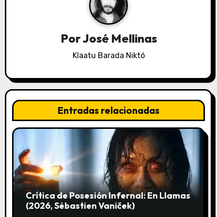
i
ó
Por
José Mellinas
n
Klaatu Barada Niktó
d
e
Entradas relacionadas
e
n
t
r
a
Crítica de Posesión Infernal: En Llamas
(2026, Sébastien Vaniček)
d