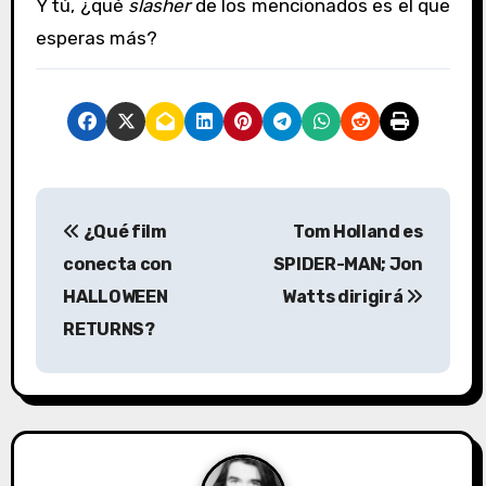
Y tú, ¿qué
slasher
de los mencionados es el que
esperas más?
N
¿Qué film
Tom Holland es
a
conecta con
SPIDER-MAN; Jon
v
HALLOWEEN
Watts dirigirá
RETURNS?
e
g
a
c