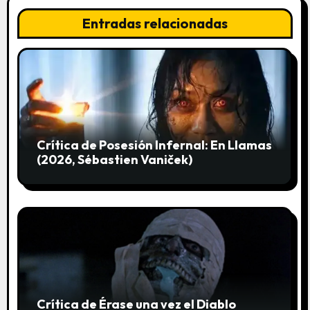
e
Entradas relacionadas
e
n
t
r
a
Crítica de Posesión Infernal: En Llamas
(2026, Sébastien Vaniček)
d
a
s
Crítica de Érase una vez el Diablo