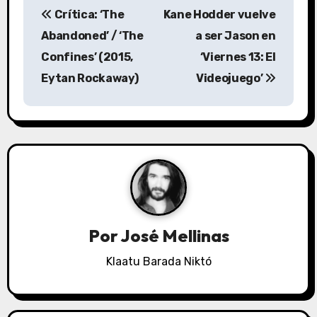
Crítica: ‘The
Kane Hodder vuelve
a
Abandoned’ / ‘The
a ser Jason en
v
Confines’ (2015,
‘Viernes 13: El
Eytan Rockaway)
Videojuego’
e
g
a
c
i
ó
Por
José Mellinas
n
Klaatu Barada Niktó
d