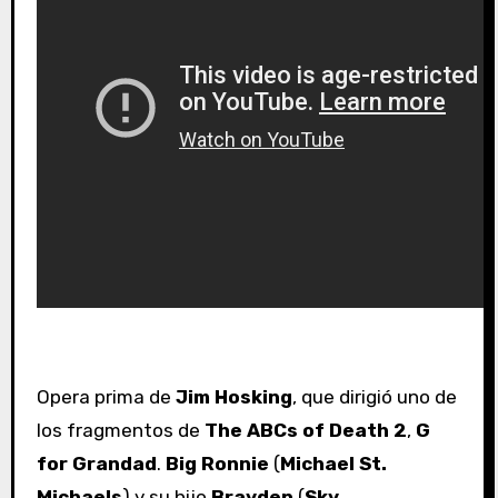
Opera prima de
Jim Hosking
, que dirigió uno de
los fragmentos de
The ABCs of Death 2
,
G
for Grandad
.
Big Ronnie
(
Michael St.
Michaels
)
y su hijo
Brayden
(
Sky