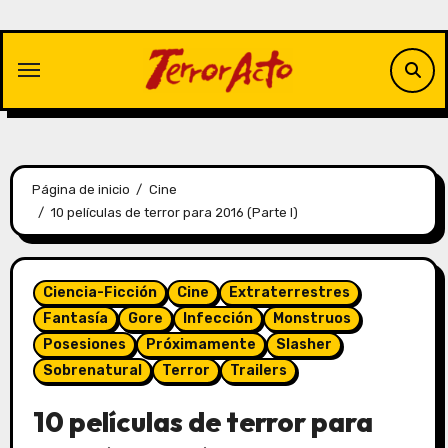
Saltar
al
contenido
Página de inicio
Cine
10 películas de terror para 2016 (Parte I)
Ciencia-Ficción
Cine
Extraterrestres
Fantasía
Gore
Infección
Monstruos
Posesiones
Próximamente
Slasher
Sobrenatural
Terror
Trailers
10 películas de terror para