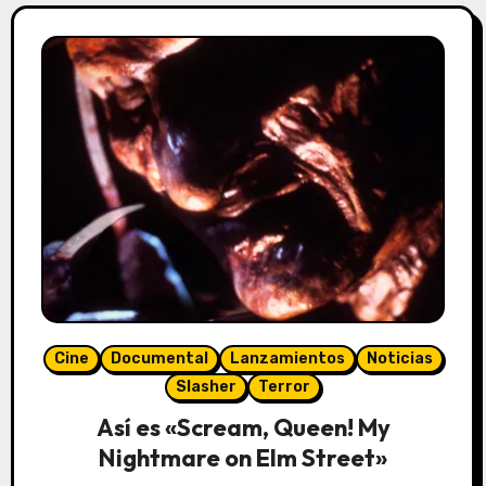
Cine
Documental
Lanzamientos
Noticias
Slasher
Terror
Así es «Scream, Queen! My
Nightmare on Elm Street»