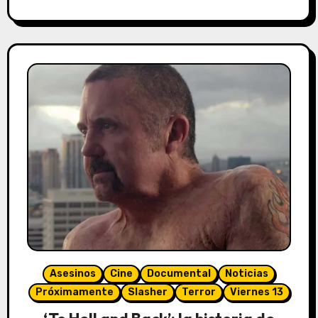
Asesinos
Cine
Documental
Noticias
Próximamente
Slasher
Terror
Viernes 13