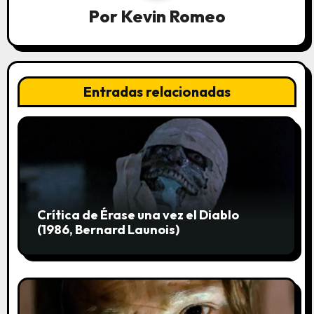
n
Por
Kevin Romeo
d
e
Entradas relacionadas
e
n
t
r
a
Crítica de Érase una vez el Diablo
(1986, Bernard Launois)
d
a
s