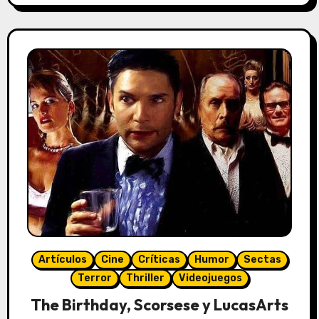
Artículos
Cine
Críticas
Humor
Sectas
Terror
Thriller
Videojuegos
The Birthday, Scorsese y LucasArts