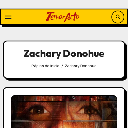
Saltar
al
contenido
Zachary Donohue
Página de inicio
Zachary Donohue