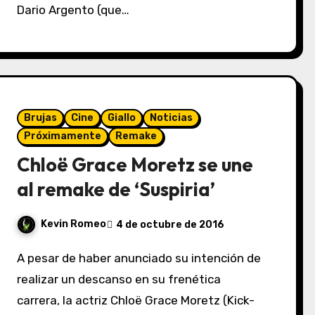
Dario Argento (que…
Brujas
Cine
Giallo
Noticias
Próximamente
Remake
Chloë Grace Moretz se une
al remake de ‘Suspiria’
Kevin Romeo
4 de octubre de 2016
A pesar de haber anunciado su intención de
realizar un descanso en su frenética
carrera, la actriz Chloë Grace Moretz (Kick-