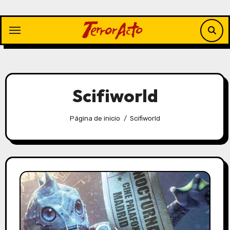
Saltar
al
contenido
Scifiworld
Página de inicio
Scifiworld