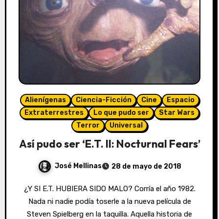
Alienígenas
Ciencia-Ficción
Cine
Espacio
Extraterrestres
Lo que pudo ser
Star Wars
Terror
Universal
Así pudo ser ‘E.T. II: Nocturnal Fears’
José Mellinas
28 de mayo de 2018
¿Y SI E.T. HUBIERA SIDO MALO? Corría el año 1982.
Nada ni nadie podía toserle a la nueva película de
Steven Spielberg en la taquilla. Aquella historia de