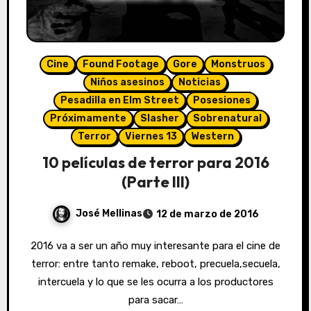
Cine
Found Footage
Gore
Monstruos
Niños asesinos
Noticias
Pesadilla en Elm Street
Posesiones
Próximamente
Slasher
Sobrenatural
Terror
Viernes 13
Western
10 películas de terror para 2016
(Parte III)
José Mellinas
12 de marzo de 2016
2016 va a ser un año muy interesante para el cine de
terror: entre tanto remake, reboot, precuela,secuela,
intercuela y lo que se les ocurra a los productores
para sacar…