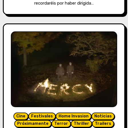
recordaréis por haber dirigida…
Cine
Festivales
Home Invasion
Noticias
Próximamente
Terror
Thriller
Trailers