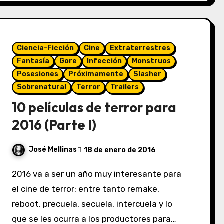
Ciencia-Ficción
Cine
Extraterrestres
Fantasía
Gore
Infección
Monstruos
Posesiones
Próximamente
Slasher
Sobrenatural
Terror
Trailers
10 películas de terror para
2016 (Parte I)
José Mellinas
18 de enero de 2016
2016 va a ser un año muy interesante para
el cine de terror: entre tanto remake,
reboot, precuela, secuela, intercuela y lo
que se les ocurra a los productores para…