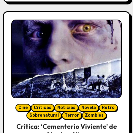
Cine
Críticas
Noticias
Novela
Retro
Sobrenatural
Terror
Zombies
Crítica: ‘Cementerio Viviente’ de