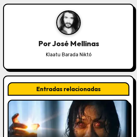
g
a
c
i
Por
José Mellinas
ó
Klaatu Barada Niktó
n
d
e
Entradas relacionadas
e
n
t