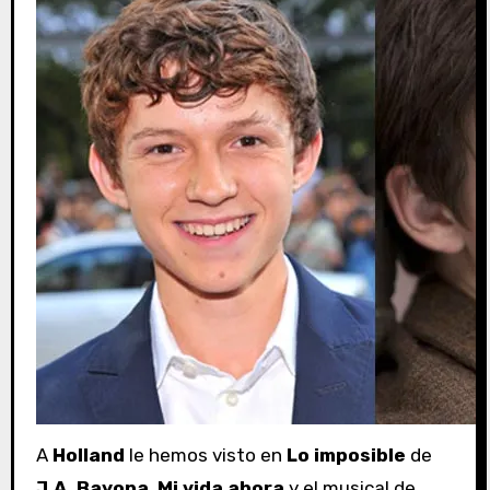
A
Holland
le hemos visto en
Lo imposible
de
J.A. Bayona
,
Mi vida ahora
y el musical de