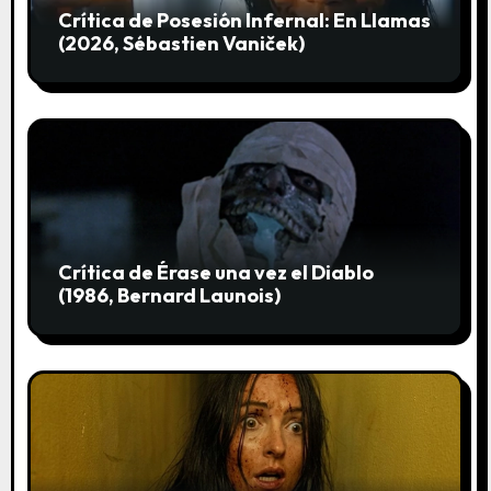
r
Crítica de Posesión Infernal: En Llamas
a
(2026, Sébastien Vaniček)
d
a
s
Crítica de Érase una vez el Diablo
(1986, Bernard Launois)