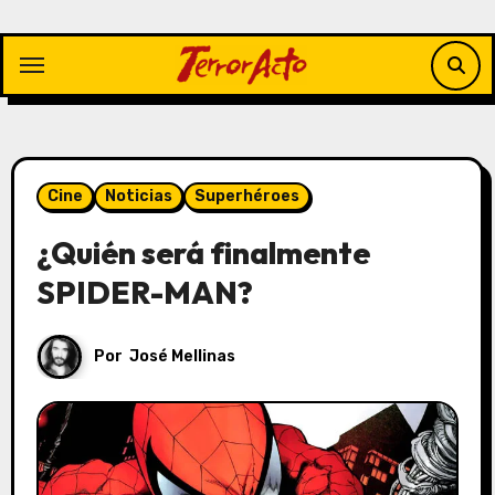
Saltar
al
contenido
Cine
Noticias
Superhéroes
¿Quién será finalmente
SPIDER-MAN?
Por
José Mellinas