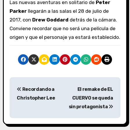
Las nuevas aventuras en solitario de
Peter
Parker
llegarán a las salas el 28 de julio de
2017, con
Drew Goddard
detrás de la cámara.
Conviene recordar que no será una película de
origen y que el personaje ya estará establecido.
N
Recordando a
El remake de EL
a
Christopher Lee
CUERVO se queda
v
sin protagonista
e