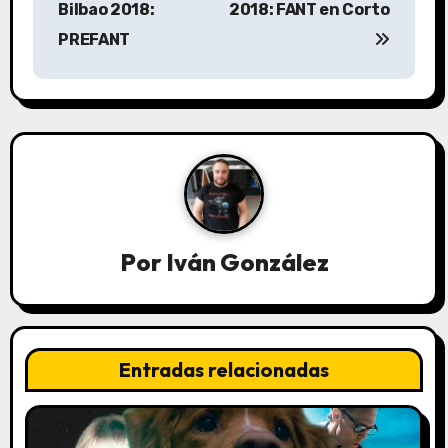
Bilbao 2018:
2018: FANT en Corto
v
PREFANT
e
g
a
c
i
Por
Iván González
ó
n
d
Entradas relacionadas
e