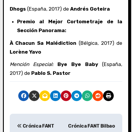
Dhogs
(España, 2017) de
Andrés Goteira
Premio al Mejor Cortometraje de la
Sección Panorama:
À Chacun Sa Malédiction
(Bélgica, 2017) de
Lorène Yavo
Mención Especial:
Bye Bye Baby
(España,
2017) de
Pablo S. Pastor
N
Crónica FANT
Crónica FANT Bilbao
a