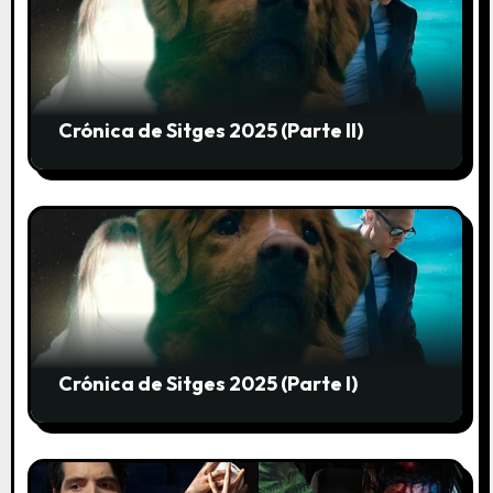
e
n
t
r
Crónica de Sitges 2025 (Parte II)
a
d
a
s
Crónica de Sitges 2025 (Parte I)