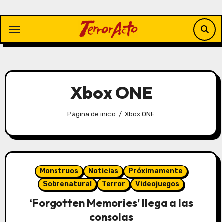
Saltar
al
contenido
Xbox ONE
Página de inicio
Xbox ONE
Monstruos
Noticias
Próximamente
Sobrenatural
Terror
Videojuegos
‘Forgotten Memories’ llega a las
consolas