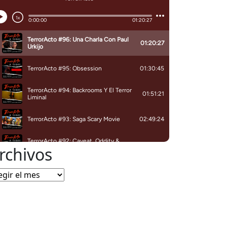
rchivos
chivos