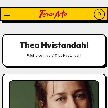
Saltar
al
contenido
Thea Hvistandahl
Página de inicio
Thea Hvistandahl