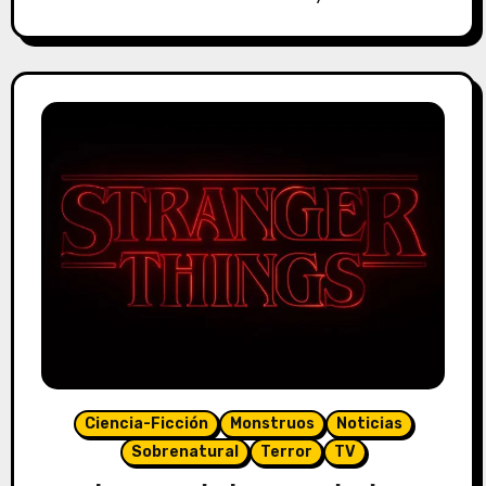
Ciencia-Ficción
Monstruos
Noticias
Sobrenatural
Terror
TV