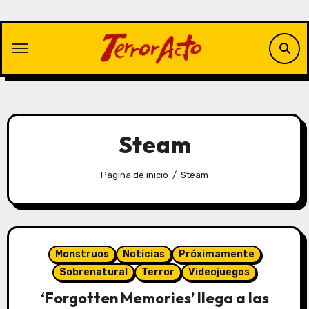
Saltar
al
contenido
Steam
Página de inicio
Steam
Monstruos
Noticias
Próximamente
Sobrenatural
Terror
Videojuegos
‘Forgotten Memories’ llega a las