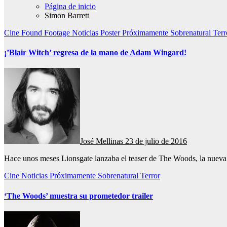
Página de inicio
Simon Barrett
Cine
Found Footage
Noticias
Poster
Próximamente
Sobrenatural
Ter
¡’Blair Witch’ regresa de la mano de Adam Wingard!
José Mellinas
23 de julio de 2016
Hace unos meses Lionsgate lanzaba el teaser de The Woods, la nuev
Cine
Noticias
Próximamente
Sobrenatural
Terror
‘The Woods’ muestra su prometedor trailer