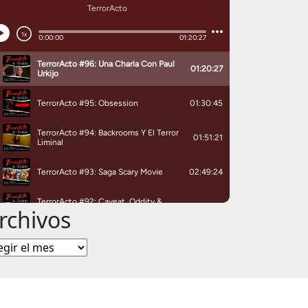
rchivos
chivos