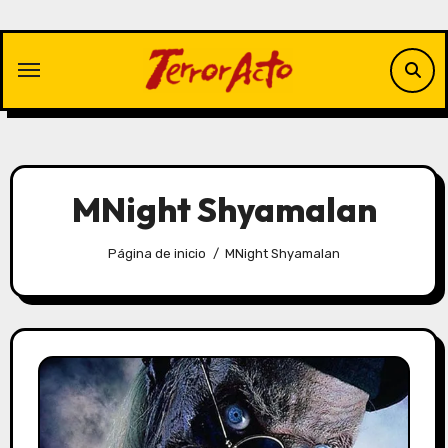
Saltar
al
contenido
MNight Shyamalan
Página de inicio
MNight Shyamalan