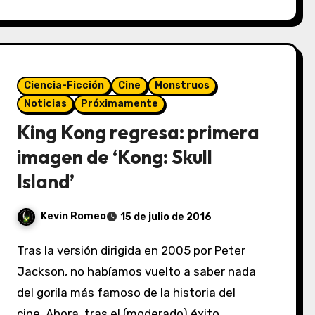
Ciencia-Ficción
Cine
Monstruos
Noticias
Próximamente
King Kong regresa: primera
imagen de ‘Kong: Skull
Island’
Kevin Romeo
15 de julio de 2016
Tras la versión dirigida en 2005 por Peter
Jackson, no habíamos vuelto a saber nada
del gorila más famoso de la historia del
cine. Ahora, tras el (moderado) éxito