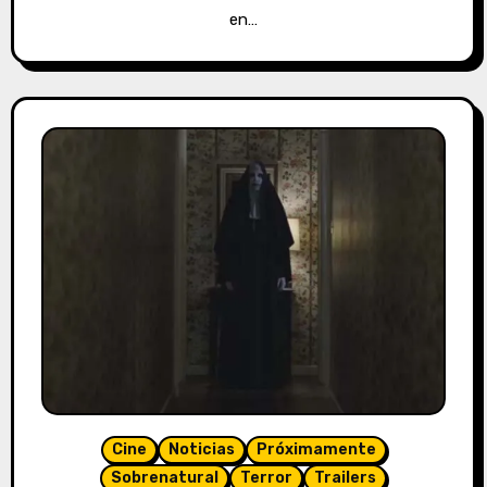
en…
Cine
Noticias
Próximamente
Sobrenatural
Terror
Trailers