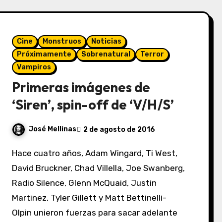
Cine
Monstruos
Noticias
Próximamente
Sobrenatural
Terror
Vampiros
Primeras imágenes de
‘Siren’, spin-off de ‘V/H/S’
José Mellinas
2 de agosto de 2016
Hace cuatro años, Adam Wingard, Ti West,
David Bruckner, Chad Villella, Joe Swanberg,
Radio Silence, Glenn McQuaid, Justin
Martinez, Tyler Gillett y Matt Bettinelli-
Olpin unieron fuerzas para sacar adelante