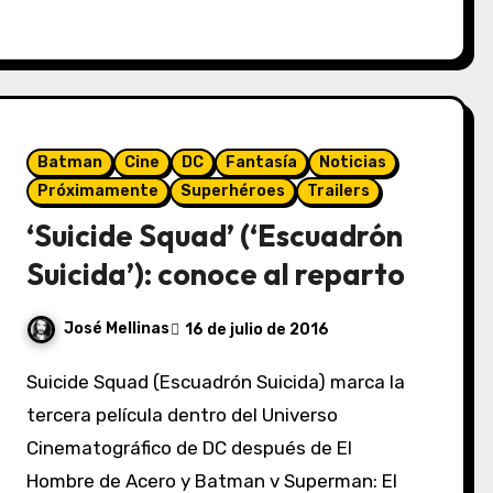
Batman
Cine
DC
Fantasía
Noticias
Próximamente
Superhéroes
Trailers
‘Suicide Squad’ (‘Escuadrón
Suicida’): conoce al reparto
José Mellinas
16 de julio de 2016
Suicide Squad (Escuadrón Suicida) marca la
tercera película dentro del Universo
Cinematográfico de DC después de El
Hombre de Acero y Batman v Superman: El