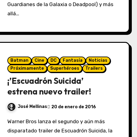
Guardianes de la Galaxia o Deadpool) y más
allá…
Batman
Cine
DC
Fantasía
Noticias
Próximamente
Superhéroes
Trailers
¡’Escuadrón Suicida’
estrena nuevo trailer!
José Mellinas
20 de enero de 2016
Warner Bros lanza el segundo y aún más
disparatado trailer de Escuadrón Suicida, la