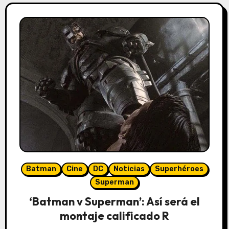
Batman
Cine
DC
Noticias
Superhéroes
Superman
‘Batman v Superman’: Así será el
montaje calificado R