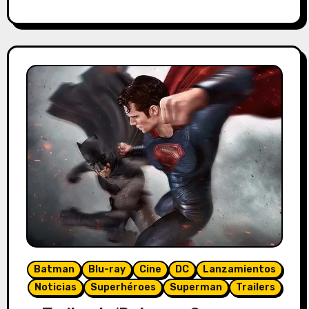
Batman
Blu-ray
Cine
DC
Lanzamientos
Noticias
Superhéroes
Superman
Trailers