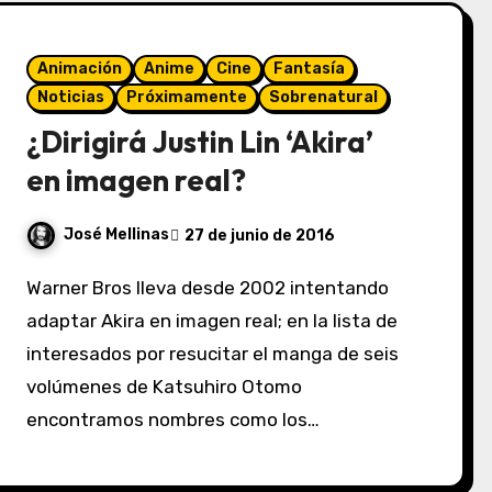
Animación
Anime
Cine
Fantasía
Noticias
Próximamente
Sobrenatural
¿Dirigirá Justin Lin ‘Akira’
en imagen real?
José Mellinas
27 de junio de 2016
Warner Bros lleva desde 2002 intentando
adaptar Akira en imagen real; en la lista de
interesados por resucitar el manga de seis
volúmenes de Katsuhiro Otomo
encontramos nombres como los…