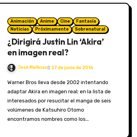
Animación
Anime
Cine
Fantasía
Noticias
Próximamente
Sobrenatural
¿Dirigirá Justin Lin ‘Akira’
en imagen real?
José Mellinas
27 de junio de 2016
Warner Bros lleva desde 2002 intentando
adaptar Akira en imagen real; en la lista de
interesados por resucitar el manga de seis
volúmenes de Katsuhiro Otomo
encontramos nombres como los…